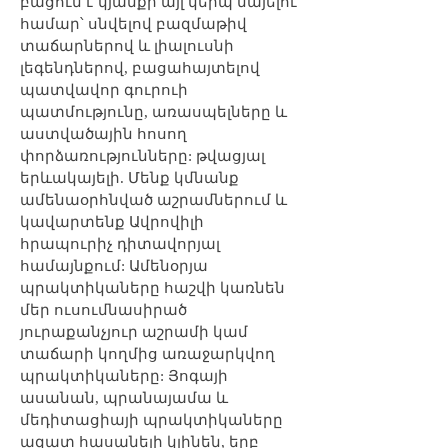
բացում է կյանքի այլ կերպ նայելու
համար՝ սնվելով բազմաթիվ
տաճարներով և լիալուսնի
լեգենդներով, բացահայտելով
պատվավոր գուրուի
պատմությունը, առասպելները և
աստվածային հոսող
փորձառությունները: թվացյալ
երևակայելի. Մենք կմնանք
ամենաօրհնված աշրամներում և
կավարտենք Ավրովիլի
հրապուրիչ դիտավորյալ
համայնքում: Ամենօրյա
պրակտիկաները հաշվի կառնեն
մեր ուսումնասիրած
յուրաքանչյուր աշրամի կամ
տաճարի կողմից առաջարկվող
պրակտիկաները: Յոգայի
ասանան, պրանայամա և
մեդիտացիայի պրակտիկաները
ազատ հասանելի կլինեն, երբ