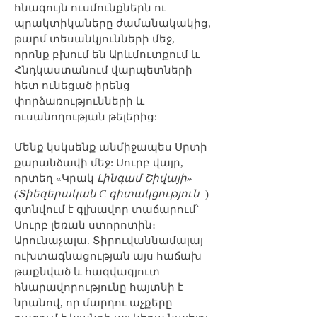
հնագույն ուսմունքներն ու
պրակտիկաները ժամանակակից,
թարմ տեսանկյունների մեջ,
որոնք բխում են Արևմուտքում և
Հնդկաստանում վարպետների
հետ ունեցած իրենց
փորձառությունների և
ուսանողության թելերից:
Մենք կսկսենք անմիջապես Սրտի
քարանձավի մեջ: Սուրբ վայր,
որտեղ «Կրակ
Լինգամ Շիվայի»
(Տիեզերական C գիտակցություն
)
գտնվում է գլխավոր տաճարում՝
Սուրբ լեռան ստորոտին։
Արունաչալա. Տիրուվաննամալայ
ուխտագնացության այս հաճախ
թաքնված և հազվագյուտ
հնարավորությունը հայտնի է
նրանով, որ մարդու աչքերը